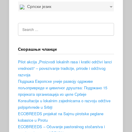
Српски језик
Скорашњи чланци
Pilot akcija „Proizvodi lokalnih rasa i kratki održivi lanci
vrednosti“ – povezivanje tradicije, prirode i održivog
razvoja
Подршка Европске уније развоју одрживе
пољопривреде и цивилног друштва: Подржано 15
пројеката организација из целе Србије
Konsultacije u lokalnim zajednicama o razvoju održive
poljoprivrede u Srbiji
ECOBREEDS projekat na Sajmu pirotske peglane
kobasice u Pirotu
ECOBREEDS – Očuvanje pastoralnog stočarstva i