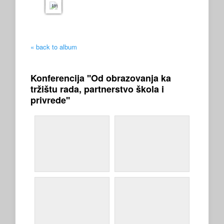
images
« back to album
Konferencija ''Od obrazovanja ka
tržištu rada, partnerstvo škola i
privrede''