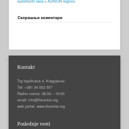
autohtonih rasa u ADRION regionu
Скорашњи коментари
Kontakt
Trg topolivaca 4, Kragujevac
Tel: +381 34 502 557
Radno vreme: 08:00 – 16:00
email: info@rbcentar.org
web portal: www.rbcentar.org
Poslednje vesti