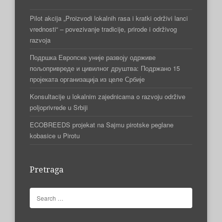
Pilot akcija „Proizvodi lokalnih rasa i kratki održivi lanci
vrednosti“ – povezivanje tradicije, prirode i održivog
razvoja
Подршка Европске уније развоју одрживе
пољопривреде и цивилног друштва: Подржано 15
пројеката организација из целе Србије
Konsultacije u lokalnim zajednicama o razvoju održive
poljoprivrede u Srbiji
ECOBREEDS projekat na Sajmu pirotske peglane
kobasice u Pirotu
Pretraga