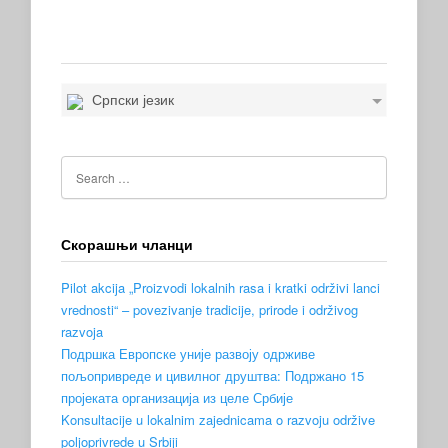
Српски језик
Скорашњи чланци
Pilot akcija „Proizvodi lokalnih rasa i kratki održivi lanci
vrednosti“ – povezivanje tradicije, prirode i održivog
razvoja
Подршка Европске уније развоју одрживе
пољопривреде и цивилног друштва: Подржано 15
пројеката организација из целе Србије
Konsultacije u lokalnim zajednicama o razvoju održive
poljoprivrede u Srbiji