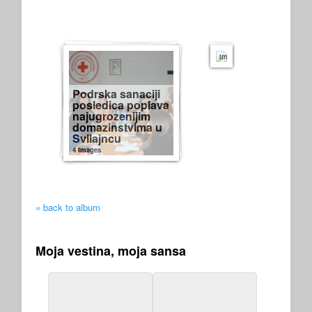
Podsticanje
ruralnog
turizma
6
images
Podrska sanaciji
posledica poplava
najugrozenijim
domazinstvima u
Svilajncu
4 images
« back to album
Moja vestina, moja sansa