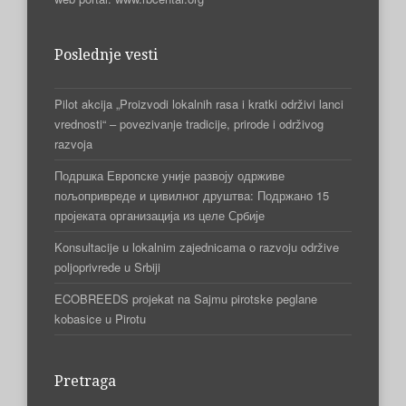
Poslednje vesti
Pilot akcija „Proizvodi lokalnih rasa i kratki održivi lanci
vrednosti“ – povezivanje tradicije, prirode i održivog
razvoja
Подршка Европске уније развоју одрживе
пољопривреде и цивилног друштва: Подржано 15
пројеката организација из целе Србије
Konsultacije u lokalnim zajednicama o razvoju održive
poljoprivrede u Srbiji
ECOBREEDS projekat na Sajmu pirotske peglane
kobasice u Pirotu
Pretraga