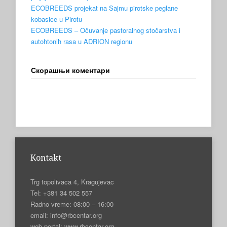
ECOBREEDS projekat na Sajmu pirotske peglane
kobasice u Pirotu
ECOBREEDS – Očuvanje pastoralnog stočarstva i
autohtonih rasa u ADRION regionu
Скорашњи коментари
Kontakt
Trg topolivaca 4, Kragujevac
Tel: +381 34 502 557
Radno vreme: 08:00 – 16:00
email: info@rbcentar.org
web portal: www.rbcentar.org