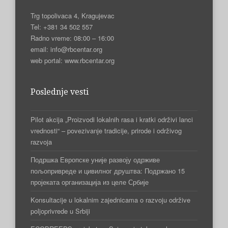
Trg topolivaca 4, Kragujevac
Tel: +381 34 502 557
Radno vreme: 08:00 – 16:00
email: info@rbcentar.org
web portal: www.rbcentar.org
Poslednje vesti
Pilot akcija „Proizvodi lokalnih rasa i kratki održivi lanci
vrednosti“ – povezivanje tradicije, prirode i održivog
razvoja
Подршка Европске уније развоју одрживе
пољопривреде и цивилног друштва: Подржано 15
пројеката организација из целе Србије
Konsultacije u lokalnim zajednicama o razvoju održive
poljoprivrede u Srbiji