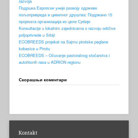
razvoja
Подршка Европске уније развоју одрживе
пољопривреде и цивилног друштва: Подржано 15
пројеката организација из целе Србије
Konsultacije u lokalnim zajednicama o razvoju održive
poljoprivrede u Srbiji
ECOBREEDS projekat na Sajmu pirotske peglane
kobasice u Pirotu
ECOBREEDS – Očuvanje pastoralnog stočarstva i
autohtonih rasa u ADRION regionu
Скорашњи коментари
Kontakt