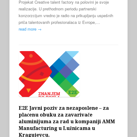
Projekat Creative talent factory na polovini je svoje
realizacije. U prethodnom periodu partnerski
konzorzcijum vredno je radio na prikupljanju uspešnih
priča talentovanih profesionalaca iz Evrope,…
read more →
E2E Javni poziv za nezaposlene – za
plaćenu obuku za zavarivače
aluminijuma za rad u kompaniji AMM
Manufacturing u Lužnicama u
Kragujevcu.