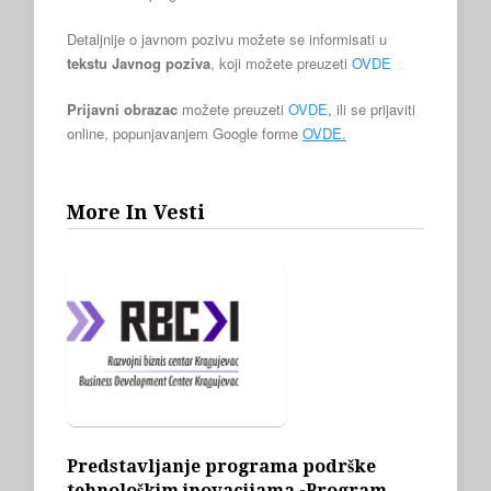
Detaljnije o javnom pozivu možete se informisati u
tekstu Javnog poziva
, koji možete preuzeti
OVDE
Prijavni obrazac
možete preuzeti
OVDE
, ili se prijaviti
online, popunjavanjem Google forme
OVDE
.
More In Vesti
Predstavljanje programa podrške
tehnološkim inovacijama -Program