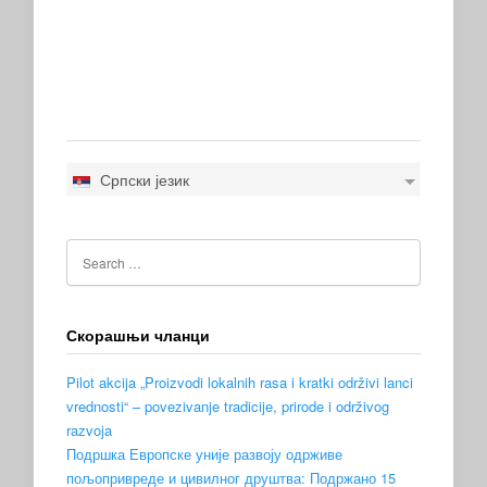
Српски језик
Скорашњи чланци
Pilot akcija „Proizvodi lokalnih rasa i kratki održivi lanci
vrednosti“ – povezivanje tradicije, prirode i održivog
razvoja
Подршка Европске уније развоју одрживе
пољопривреде и цивилног друштва: Подржано 15