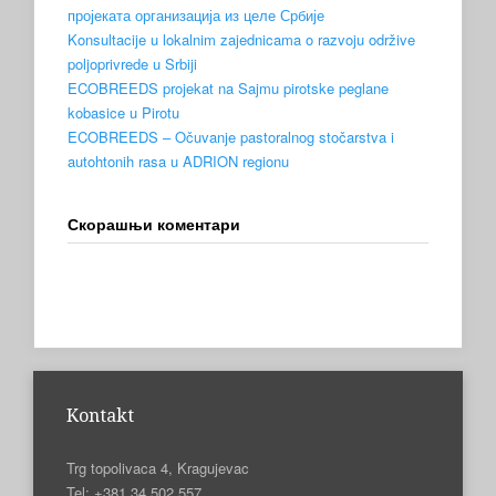
пројеката организација из целе Србије
Konsultacije u lokalnim zajednicama o razvoju održive
poljoprivrede u Srbiji
ECOBREEDS projekat na Sajmu pirotske peglane
kobasice u Pirotu
ECOBREEDS – Očuvanje pastoralnog stočarstva i
autohtonih rasa u ADRION regionu
Скорашњи коментари
Kontakt
Trg topolivaca 4, Kragujevac
Tel: +381 34 502 557