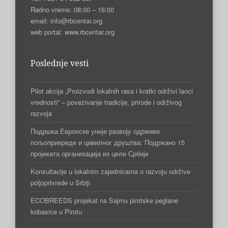
Radno vreme: 08:00 – 16:00
email: info@rbcentar.org
web portal: www.rbcentar.org
Poslednje vesti
Pilot akcija „Proizvodi lokalnih rasa i kratki održivi lanci
vrednosti“ – povezivanje tradicije, prirode i održivog
razvoja
Подршка Европске уније развоју одрживе
пољопривреде и цивилног друштва: Подржано 15
пројеката организација из целе Србије
Konsultacije u lokalnim zajednicama o razvoju održive
poljoprivrede u Srbiji
ECOBREEDS projekat na Sajmu pirotske peglane
kobasice u Pirotu