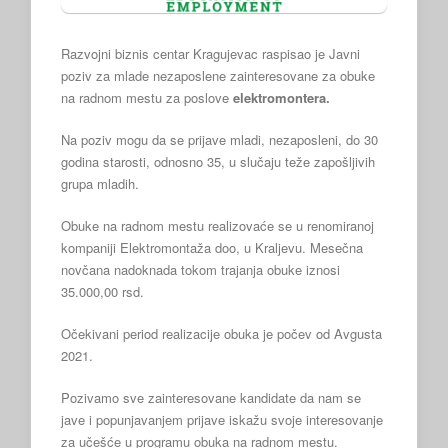
Razvojni biznis centar Kragujevac raspisao je Javni
poziv za mlade nezaposlene zainteresovane za obuke
na radnom mestu za poslove
elektromontera.
Na poziv mogu da se prijave mladi, nezaposleni, do 30
godina starosti, odnosno 35, u slučaju teže zapošljivih
grupa mladih.
Obuke na radnom mestu realizovaće se u renomiranoj
kompaniji Elektromontaža doo, u Kraljevu. Mesečna
novčana nadoknada tokom trajanja obuke iznosi
35.000,00 rsd.
Očekivani period realizacije obuka je počev od Avgusta
2021.
Pozivamo sve zainteresovane kandidate da nam se
jave i popunjavanjem prijave iskažu svoje interesovanje
za učešće u programu obuka na radnom mestu.