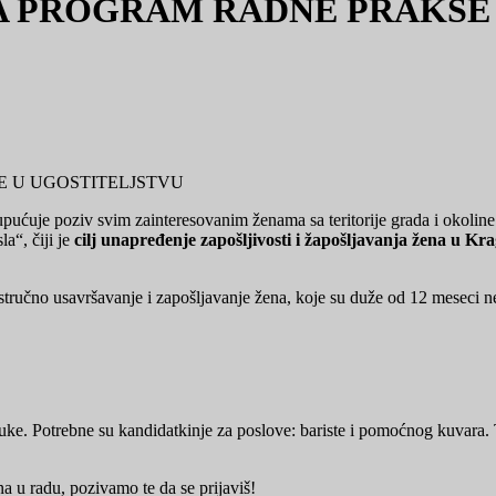
 NA PROGRAM RADNE PRAKSE
ćuje poziv svim zainteresovanim ženama sa teritorije grada i okoline d
a“, čiji je
cilj unapređenje zapošljivosti i žapošljavanja žena u Kr
a stručno usavršavanje i zapošljavanje žena, koje su duže od 12 meseci n
struke. Potrebne su kandidatkinje za poslove: bariste i pomoćnog kuvar
na u radu, pozivamo te da se prijaviš!