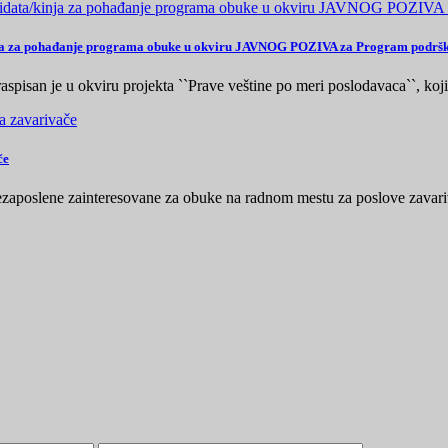
/kinja za pohađanje programa obuke u okviru JAVNOG POZIVA za Program podršk
spisan je u okviru projekta ``Prave veštine po meri poslodavaca``, ko
če
 nezaposlene zainteresovane za obuke na radnom mestu za poslove zav