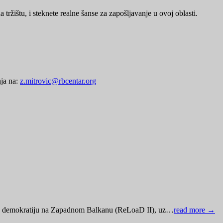
tržištu, i steknete realne šanse za zapošljavanje u ovoj oblasti.
nja na:
z.mitrovic@rbcentar.org
kalnu demokratiju na Zapadnom Balkanu (ReLoaD II), uz…
read more →