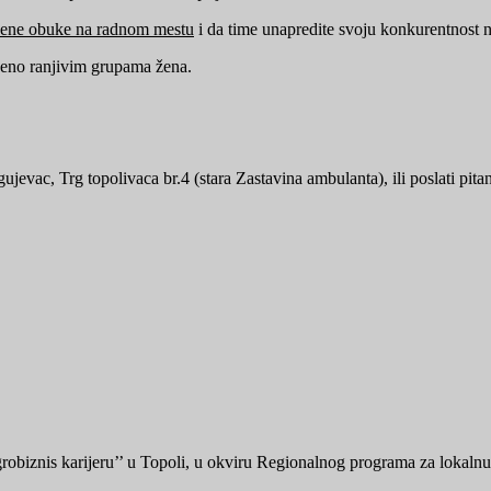
ćene obuke na radnom mestu
i da time unapredite svoju konkurentnost na 
veno ranjivim grupama žena.
jevac, Trg topolivaca br.4 (stara Zastavina ambulanta), ili poslati pita
 agrobiznis karijeru’’ u Topoli, u okviru Regionalnog programa za lo