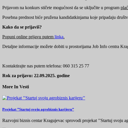
Prijavom na konkurs stičete mogućnost da se uključite u program
pla
Posebna prednost biće pružena kandidatkinjama koje pripadaju društ
Kako da se prijaviš?
Popuni online prijavu putem
linka
.
Detaljne informacije možete dobiti u prostorijama Job Info centra Kragu
Kontaktirajte nas putem telefona: 060 315 25 77
Rok za prijavu: 22.09.2025. godine
More In Vesti
Projekat ’’Startuj svoju agrobiznis karijeru’’
Razvojni biznis centar Kragujevac sprovodi projekat ’’Startuj svoju