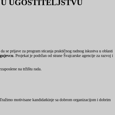
 U UGOSTITELJSTVU
a se prijave za program sticanja praktičnog radnog iskustva u oblasti
agujevcu
. Projekat je podržan od strane Švajcarske agencije za razvoj i
ezaposlene na tržištu rada.
a. Tražimo motivisane kandidatkinje sa dobrom organizacijom i dobrim