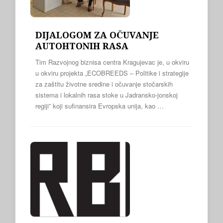
DIJALOGOM ZA OČUVANJE
AUTOHTONIH RASA
Tim Razvojnog biznisa centra Kragujevac je, u okviru
u okviru projekta „ECOBREEDS – Politike i strategije
za zaštitu životne sredine i očuvanje stočarskih
sistema i lokalnih rasa stoke u Jadransko-jonskoj
regiji” koji sufinansira Evropska unija, kao …