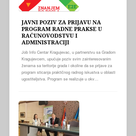
JAVNI POZIV ZA PRIJAVU NA
PROGRAM RADNE PRAKSE U
RAČUNOVODSTVU I
ADMINISTRACIJI
Job Info Centar Kragujevac, u partnerstvu sa Gradom
Kragujevcem, upućuje poziv svim zainteresovanim
ženama sa teritorije grada i okoline da se prijave za
program sticanja praktičnog radnog iskustva u oblasti
ugostiteljstva. Program se realizuje u okv…