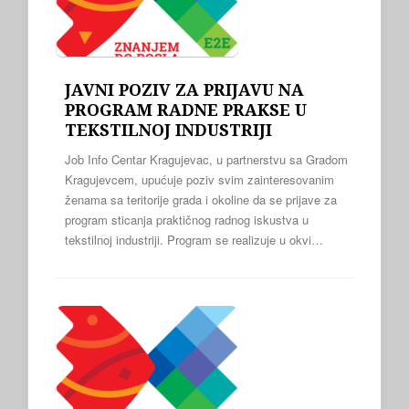
JAVNI POZIV ZA PRIJAVU NA
PROGRAM RADNE PRAKSE U
TEKSTILNOJ INDUSTRIJI
Job Info Centar Kragujevac, u partnerstvu sa Gradom
Kragujevcem, upućuje poziv svim zainteresovanim
ženama sa teritorije grada i okoline da se prijave za
program sticanja praktičnog radnog iskustva u
tekstilnoj industriji. Program se realizuje u okvi…