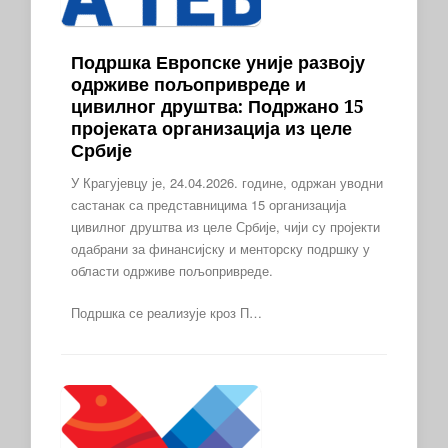
Подршка Европске уније развоју
одрживе пољопривреде и
цивилног друштва: Подржано 15
пројеката организација из целе
Србије
У Крагујевцу је, 24.04.2026. године, одржан уводни
састанак са представницима 15 организација
цивилног друштва из целе Србије, чији су пројекти
одабрани за финансијску и менторску подршку у
области одрживе пољопривреде.
Подршка се реализује кроз П…