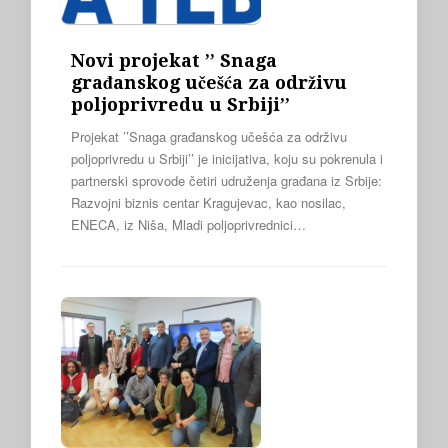
Novi projekat ’’ Snaga
građanskog učešća za održivu
poljoprivredu u Srbiji’’
Projekat ’’Snaga građanskog učešća za održivu
poljoprivredu u Srbiji’’ je inicijativa, koju su pokrenula i
partnerski sprovode četiri udruženja građana iz Srbije:
Razvojni biznis centar Kragujevac, kao nosilac,
ENECA, iz Niša, Mladi poljoprivrednici…