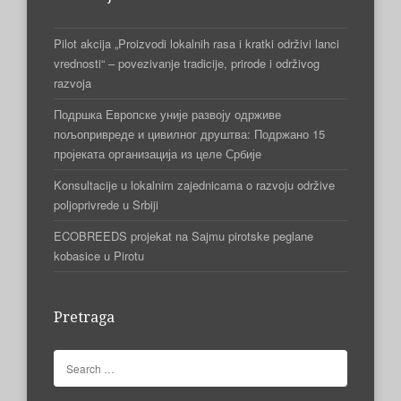
Pilot akcija „Proizvodi lokalnih rasa i kratki održivi lanci
vrednosti“ – povezivanje tradicije, prirode i održivog
razvoja
Подршка Европске уније развоју одрживе
пољопривреде и цивилног друштва: Подржано 15
пројеката организација из целе Србије
Konsultacije u lokalnim zajednicama o razvoju održive
poljoprivrede u Srbiji
ECOBREEDS projekat na Sajmu pirotske peglane
kobasice u Pirotu
Pretraga