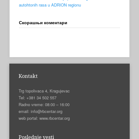
autohtonih rasa u ADRION regionu
Скорашњи коментари
Kontakt
Trg topolivaca 4, Kragujevac
Tel: +381 34 502 557
Radno vreme: 08:00 – 16:00
email: info@rbcentar.org
web portal: www.rbcentar.org
Poslednje vesti