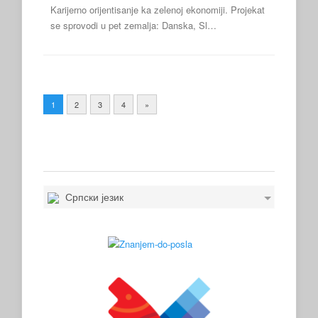
Karijerno orijentisanje ka zelenoj ekonomiji. Projekat
se sprovodi u pet zemalja: Danska, Sl…
1
2
3
4
»
Српски језик