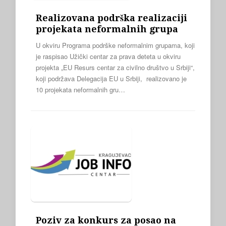
Realizovana podrška realizaciji
projekata neformalnih grupa
U okviru Programa podrške neformalnim grupama, koji
je raspisao Užički centar za prava deteta u okviru
projekta „EU Resurs centar za civilno društvo u Srbiji“,
koji podržava Delegacija EU u Srbiji, realizovano je
10 projekata neformalnih gru…
Poziv za konkurs za posao na