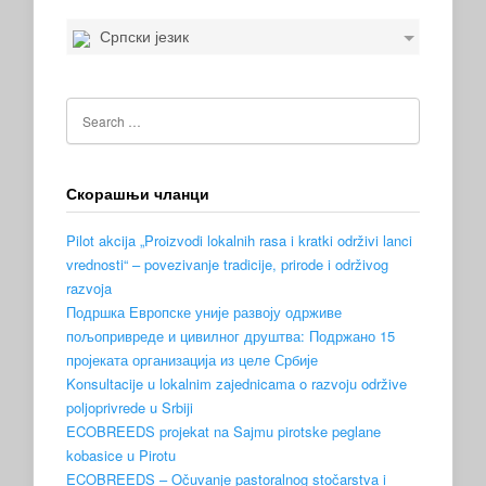
Српски језик
Скорашњи чланци
Pilot akcija „Proizvodi lokalnih rasa i kratki održivi lanci
vrednosti“ – povezivanje tradicije, prirode i održivog
razvoja
Подршка Европске уније развоју одрживе
пољопривреде и цивилног друштва: Подржано 15
пројеката организација из целе Србије
Konsultacije u lokalnim zajednicama o razvoju održive
poljoprivrede u Srbiji
ECOBREEDS projekat na Sajmu pirotske peglane
kobasice u Pirotu
ECOBREEDS – Očuvanje pastoralnog stočarstva i