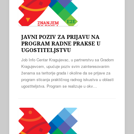
JAVNI POZIV ZA PRIJAVU NA
PROGRAM RADNE PRAKSE U
UGOSTITELJSTVU
Job Info Centar Kragujevac, u partnerstvu sa Gradom
Kragujevcem, upućuje poziv svim zainteresovanim
ženama sa teritorije grada i okoline da se prijave za
program sticanja praktičnog radnog iskustva u oblasti
ugostiteljstva. Program se realizuje u okv…