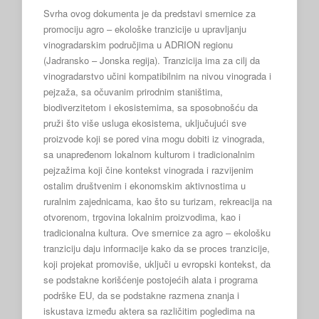
Svrha ovog dokumenta je da predstavi smernice za
promociju agro – ekološke tranzicije u upravljanju
vinogradarskim područjima u ADRION regionu
(Jadransko – Jonska regija). Tranzicija ima za cilj da
vinogradarstvo učini kompatibilnim na nivou vinograda i
pejzaža, sa očuvanim prirodnim staništima,
biodiverzitetom i ekosistemima, sa sposobnošću da
pruži što više usluga ekosistema, uključujući sve
proizvode koji se pored vina mogu dobiti iz vinograda,
sa unapređenom lokalnom kulturom i tradicionalnim
pejzažima koji čine kontekst vinograda i razvijenim
ostalim društvenim i ekonomskim aktivnostima u
ruralnim zajednicama, kao što su turizam, rekreacija na
otvorenom, trgovina lokalnim proizvodima, kao i
tradicionalna kultura. Ove smernice za agro – ekološku
tranziciju daju informacije kako da se proces tranzicije,
koji projekat promoviše, uključi u evropski kontekst, da
se podstakne korišćenje postojećih alata i programa
podrške EU, da se podstakne razmena znanja i
iskustava između aktera sa različitim pogledima na