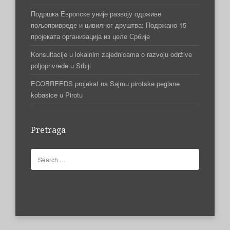
Подршка Европске уније развоју одрживе
пољопривреде и цивилног друштва: Подржано 15
пројеката организација из целе Србије
Konsultacije u lokalnim zajednicama o razvoju održive
poljoprivrede u Srbiji
ECOBREEDS projekat na Sajmu pirotske peglane
kobasice u Pirotu
Pretraga