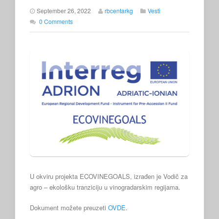
September 26, 2022
rbcentarkg
Vesti
0 Comments
U okviru projekta ECOVINEGOALS, izrađen je Vodič za
agro – ekološku tranziciju u vinogradarskim regijama.
Dokument možete preuzeti
OVDE
.