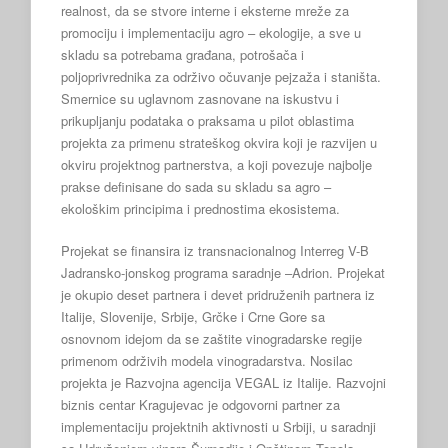
realnost, da se stvore interne i eksterne mreže za
promociju i implementaciju agro – ekologije, a sve u
skladu sa potrebama građana, potrošača i
poljoprivrednika za održivo očuvanje pejzaža i staništa.
Smernice su uglavnom zasnovane na iskustvu i
prikupljanju podataka o praksama u pilot oblastima
projekta za primenu strateškog okvira koji je razvijen u
okviru projektnog partnerstva, a koji povezuje najbolje
prakse definisane do sada su skladu sa agro –
ekološkim principima i prednostima ekosistema.
Projekat se finansira iz transnacionalnog Interreg V-B
Jadransko-jonskog programa saradnje –Adrion. Projekat
je okupio deset partnera i devet pridruženih partnera iz
Italije, Slovenije, Srbije, Grčke i Crne Gore sa
osnovnom idejom da se zaštite vinogradarske regije
primenom održivih modela vinogradarstva. Nosilac
projekta je Razvojna agencija VEGAL iz Italije. Razvojni
biznis centar Kragujevac je odgovorni partner za
implementaciju projektnih aktivnosti u Srbiji, u saradnji