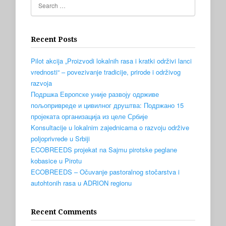
Recent Posts
Pilot akcija „Proizvodi lokalnih rasa i kratki održivi lanci
vrednosti“ – povezivanje tradicije, prirode i održivog
razvoja
Подршка Европске уније развоју одрживе
пољопривреде и цивилног друштва: Подржано 15
пројеката организација из целе Србије
Konsultacije u lokalnim zajednicama o razvoju održive
poljoprivrede u Srbiji
ECOBREEDS projekat na Sajmu pirotske peglane
kobasice u Pirotu
ECOBREEDS – Očuvanje pastoralnog stočarstva i
autohtonih rasa u ADRION regionu
Recent Comments