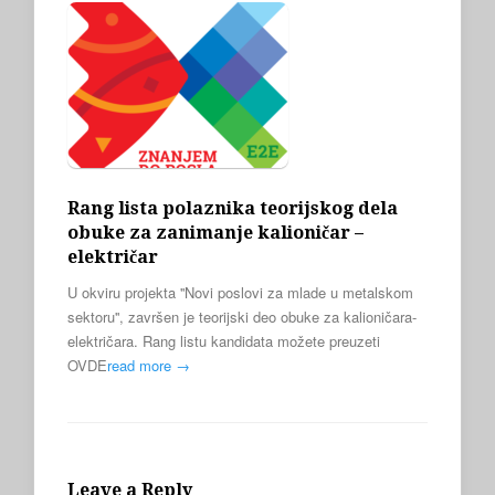
Rang lista polaznika teorijskog dela
obuke za zanimanje kalioničar –
električar
U okviru projekta ''Novi poslovi za mlade u metalskom
sektoru'', završen je teorijski deo obuke za kalioničara-
električara. Rang listu kandidata možete preuzeti
OVDE
read more →
Leave a Reply