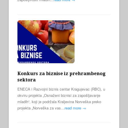
Konkurs za biznise iz prehrambenog
sektora
ENECA i Razvojni biznis centar Kragujevac (RBC), u
okviru projekta „Osnaženi biznisi za zapošljavanje
mladih“, koji je podržala Kraljevina Norveška preko
projekta „Norveška za vas…
read more →