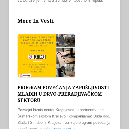
sa Udruženjem vinara Šumadije i Opštinom Topola.
More In Vesti
PROGRAM POVEĆANJA ZAPOŠLJIVOSTI
MLADIH U DRVO-PRERADJIVAČKOM
SEKTORU
Razvojni biznis centar Kragujevac, u partnerstvu sa
Šumarskom školom Kraljevo i kompanijama: Đuđa doo,
Zlatić i Stil doo iz Kraljeva, realizuje program povećanja
zapošljivosti mladih…
read more →