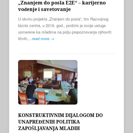
„Znanjem do posla E2E“ – karijerno
vođenje i savetovanje
U okviru projekta „Znanjem do posla“, tim Razvojnog
biznis centra, u 2019. god., proširio je svoje usluge
usmerene ka mladima na polju prepoznovanja njihovih:
ličnih,…
read more →
KONSTRUKTIVNIM DIJALOGOM DO
UNAPREĐENIH POLITIKA
ZAPOŠLJAVANJA MLADIH