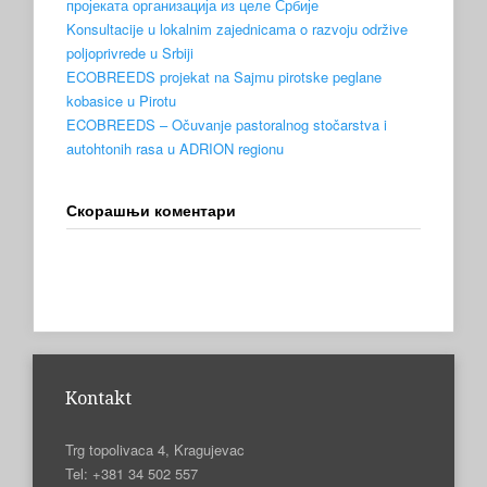
пројеката организација из целе Србије
Konsultacije u lokalnim zajednicama o razvoju održive
poljoprivrede u Srbiji
ECOBREEDS projekat na Sajmu pirotske peglane
kobasice u Pirotu
ECOBREEDS – Očuvanje pastoralnog stočarstva i
autohtonih rasa u ADRION regionu
Скорашњи коментари
Kontakt
Trg topolivaca 4, Kragujevac
Tel: +381 34 502 557