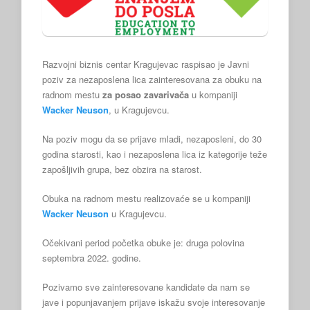
Razvojni biznis centar Kragujevac raspisao je Javni
poziv za nezaposlena lica zainteresovana za obuku na
radnom mestu
za posao zavarivača
u kompaniji
Wacker Neuson
, u Kragujevcu.
Na poziv mogu da se prijave mladi, nezaposleni, do 30
godina starosti, kao i nezaposlena lica iz kategorije teže
zapošljivih grupa, bez obzira na starost.
Obuka na radnom mestu realizovaće se u kompaniji
Wacker Neuson
u Kragujevcu.
Očekivani period početka obuke je: druga polovina
septembra 2022. godine.
Pozivamo sve zainteresovane kandidate da nam se
jave i popunjavanjem prijave iskažu svoje interesovanje