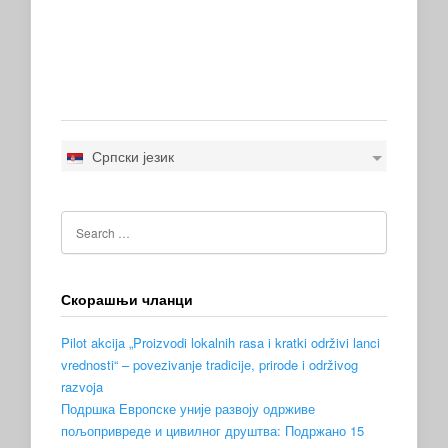
Српски језик
Скорашњи чланци
Pilot akcija „Proizvodi lokalnih rasa i kratki održivi lanci
vrednosti“ – povezivanje tradicije, prirode i održivog
razvoja
Подршка Европске уније развоју одрживе
пољопривреде и цивилног друштва: Подржано 15