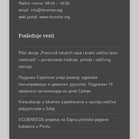
Radno vreme: 08:00 – 16:00
email: info@rbcentar.org
web portal: www.rbcentar.org
Poslednje vesti
Pilot akcija „Proizvodi lokalnih rasa i kratki održivi lanci
vrednosti“ – povezivanje tradicije, prirode i održivog
razvoja
Подршка Европске уније развоју одрживе
пољопривреде и цивилног друштва: Подржано 15
пројеката организација из целе Србије
Konsultacije u lokalnim zajednicama o razvoju održive
poljoprivrede u Srbiji
ECOBREEDS projekat na Sajmu pirotske peglane
kobasice u Pirotu