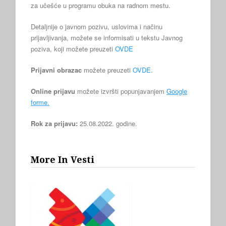
za učešće u programu obuka na radnom mestu.
Detaljnije o javnom pozivu, uslovima i načinu
prijavljivanja, možete se informisati u tekstu Javnog
poziva, koji možete preuzeti
OVDE
Prijavni obrazac
možete preuzeti
OVDE
.
Online prijavu
možete izvršti popunjavanjem
Google
forme.
Rok za prijavu:
25.08.2022. godine.
More In Vesti