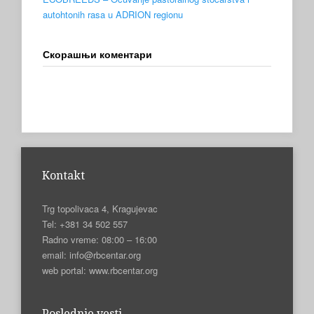
autohtonih rasa u ADRION regionu
Скорашњи коментари
Kontakt
Trg topolivaca 4, Kragujevac
Tel: +381 34 502 557
Radno vreme: 08:00 – 16:00
email: info@rbcentar.org
web portal: www.rbcentar.org
Poslednje vesti