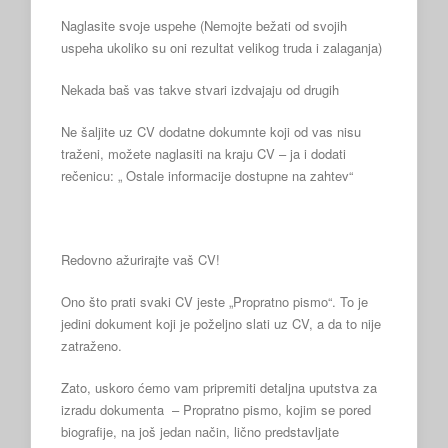
Naglasite svoje uspehe (Nemojte bežati od svojih
uspeha ukoliko su oni rezultat velikog truda i zalaganja)
Nekada baš vas takve stvari izdvajaju od drugih
Ne šaljite uz CV dodatne dokumnte koji od vas nisu
traženi, možete naglasiti na kraju CV – ja i dodati
rečenicu: „ Ostale informacije dostupne na zahtev“
Redovno ažurirajte vaš CV!
Ono što prati svaki CV jeste „Propratno pismo“. To je
jedini dokument koji je poželjno slati uz CV, a da to nije
zatraženo.
Zato, uskoro ćemo vam pripremiti detaljna uputstva za
izradu dokumenta – Propratno pismo, kojim se pored
biografije, na još jedan način, lično predstavljate