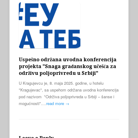
Uspešno održana uvodna konferencija
projekta "Snaga građanskog učešća za
održivu poljoprivredu u Srbiji"
U Kragujevcu je, 8. maja 2025. godine, u hotelu
"Kragujevac", sa uspehom održana uvodna konferencija
pod nazivom "Održiva poljoprivreda u Srbiji – šanse i
mogućnosti".…
read more →