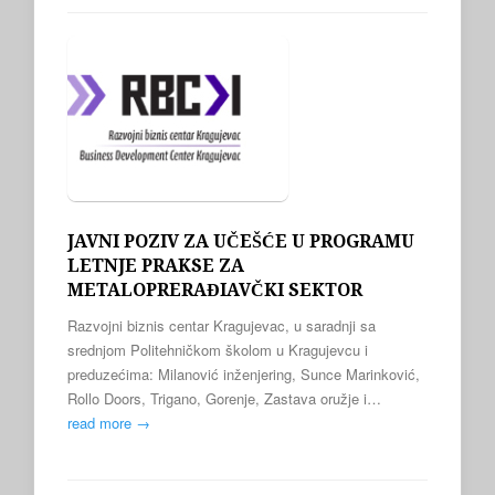
JAVNI POZIV ZA UČEŠĆE U PROGRAMU
LETNJE PRAKSE ZA
METALOPRERAĐIAVČKI SEKTOR
Razvojni biznis centar Kragujevac, u saradnji sa
srednjom Politehničkom školom u Kragujevcu i
preduzećima: Milanović inženjering, Sunce Marinković,
Rollo Doors, Trigano, Gorenje, Zastava oružje i…
read more →