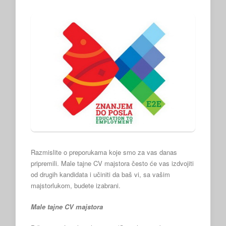
Razmislite o preporukama koje smo za vas danas
pripremili. Male tajne CV majstora često će vas izdvojiti
od drugih kandidata i učiniti da baš vi, sa vašim
majstorlukom, budete izabrani.
Male tajne CV majstora