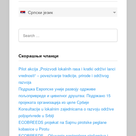
Српски језик
Скорашњи чланци
Pilot akcija „Proizvodi lokalnih rasa i kratki održivi lanci
vrednosti“ – povezivanje tradicije, prirode i održivog
razvoja
Подршка Европске уније развоју одрживе
пољопривреде и цивилног друштва: Подржано 15
пројеката организација из целе Србије
Konsultacije u lokalnim zajednicama o razvoju održive
poljoprivrede u Srbiji
ECOBREEDS projekat na Sajmu pirotske peglane
kobasice u Pirotu
ECOBREEDS – Očuvanje pastoralnog stočarstva i