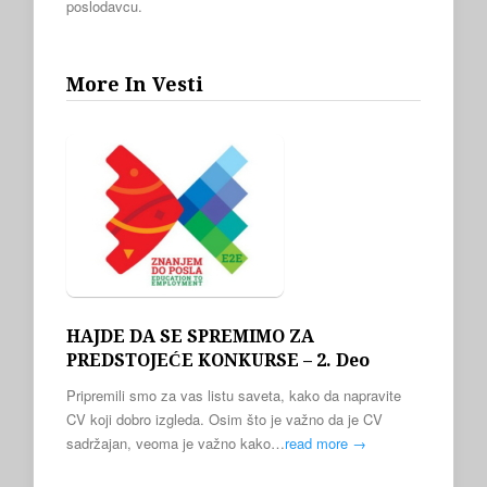
poslodavcu.
More In Vesti
HAJDE DA SE SPREMIMO ZA
PREDSTOJEĆE KONKURSE – 2. Deo
Pripremili smo za vas listu saveta, kako da napravite
CV koji dobro izgleda. Osim što je važno da je CV
sadržajan, veoma je važno kako…
read more →