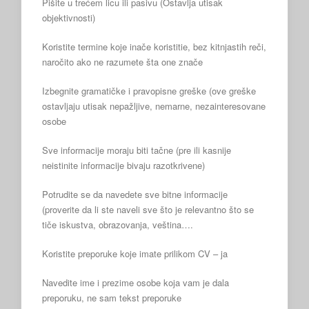
Pišite u trećem licu ili pasivu (Ostavlja utisak
objektivnosti)
Koristite termine koje inače koristitie, bez kitnjastih reči,
naročito ako ne razumete šta one znače
Izbegnite gramatičke i pravopisne greške (ove greške
ostavljaju utisak nepažljive, nemarne, nezainteresovane
osobe
Sve informacije moraju biti tačne (pre ili kasnije
neistinite informacije bivaju razotkrivene)
Potrudite se da navedete sve bitne informacije
(proverite da li ste naveli sve što je relevantno što se
tiče iskustva, obrazovanja, veština….
Koristite preporuke koje imate prilikom CV – ja
Navedite ime i prezime osobe koja vam je dala
preporuku, ne sam tekst preporuke