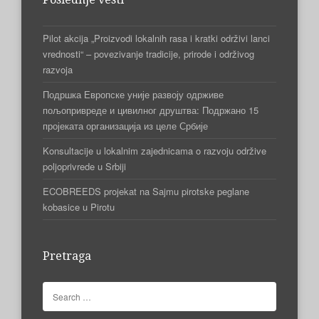
Pilot akcija „Proizvodi lokalnih rasa i kratki održivi lanci
vrednosti“ – povezivanje tradicije, prirode i održivog
razvoja
Подршка Европске уније развоју одрживе
пољопривреде и цивилног друштва: Подржано 15
пројеката организација из целе Србије
Konsultacije u lokalnim zajednicama o razvoju održive
poljoprivrede u Srbiji
ECOBREEDS projekat na Sajmu pirotske peglane
kobasice u Pirotu
Pretraga