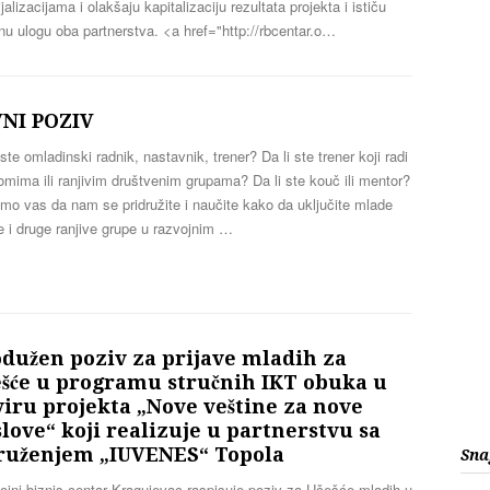
jalizacijama i olakšaju kapitalizaciju rezultata projekta i ističu
nu ulogu oba partnerstva. <a href="http://rbcentar.o…
VNI POZIV
 ste omladinski radnik, nastavnik, trener? Da li ste trener koji radi
mima ili ranjivim društvenim grupama? Da li ste kouč ili mentor?
o vas da nam se pridružite i naučite kako da uključite mlade
 i druge ranjive grupe u razvojnim …
dužen poziv za prijave mladih za
ešće u programu stručnih IKT obuka u
iru projekta „Nove veštine za nove
love“ koji realizuje u partnerstvu sa
ruženjem „IUVENES“ Topola
Sna
jni biznis centar Kragujevac raspisuje poziv za Učešće mladih u