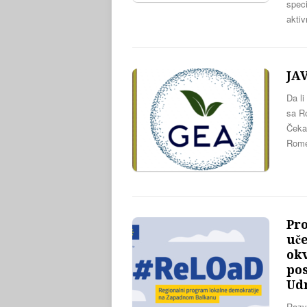
speci
aktiv
JA
Da li
sa Ro
Čekam
Rome
Pro
uč
okv
pos
Ud
Razvo