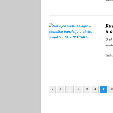
Raz
u 
U ok
ekol
Doku
…
«
1
…
4
5
6
7
8