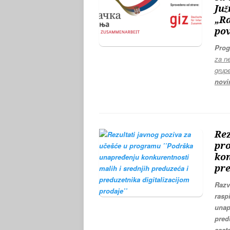
Juž
„R
pov
Prog
za ne
grupe
novi
Rez
pr
kon
pre
Razv
rasp
unap
pred
sast