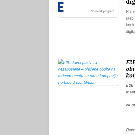
dig
Razvo
rasp
konku
digit
E2E
ob
kom
E2E 
mes
za r
Razvo