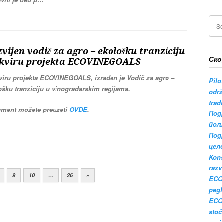
vijen vodič za agro – ekološku tranziciju
Ско
okviru projekta ECOVINEGOALS
viru projekta ECOVINEGOALS, izrađen je Vodič za agro –
Pilo
ošku tranziciju u vinogradarskim regijama.
održ
trad
ment možete preuzeti
OVDE
.
Под
пољ
Под
цел
Kons
razv
9
10
…
26
»
ECO
pegl
ECO
stoč