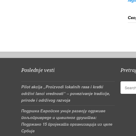
reg
Ск
Poslednje vesti
Pretra
Pilot akcija „Proizvodi lokalnih rasa i kratki
održivi lanci vrednosti“ – povezivanje tradicije,
prirode i održivog razvoja
Подршка Европске уније развоју одрживе
пољопривреде и цивилног друштва:
Подржано 15 пројеката организација из целе
Србије