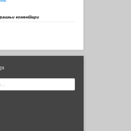
ionu
орашњи коментари
ga