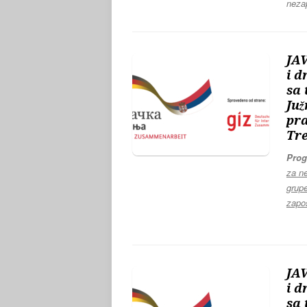
neza
JAV
i d
sa 
Juž
pra
Tre
Prog
za ne
grupe
zapo
JAV
i d
sa 