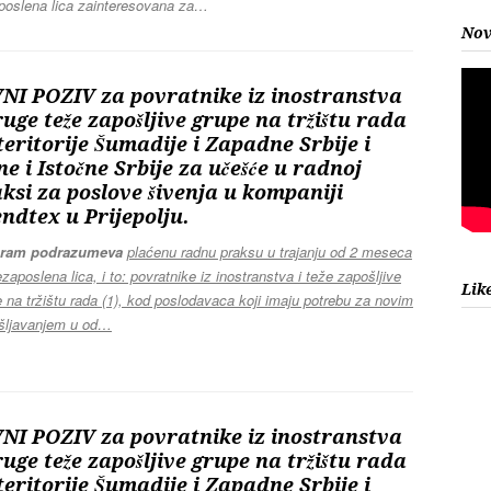
poslena lica zainteresovana za…
Nov
NI POZIV za povratnike iz inostranstva
ruge teže zapošljive grupe na tržištu rada
teritorije Šumadije i Zapadne Srbije i
ne i Istočne Srbije za učešće u radnoj
ksi za poslove šivenja u kompaniji
ndtex u Prijepolju.
ram podrazumeva
plaćenu radnu praksu u trajanju od 2 meseca
zaposlena lica, i to: povratnike iz inostranstva i teže zapošljive
Lik
 na tržištu rada (1), kod poslodavaca koji imaju potrebu za novim
šljavanjem u od…
NI POZIV za povratnike iz inostranstva
ruge teže zapošljive grupe na tržištu rada
teritorije Šumadije i Zapadne Srbije i