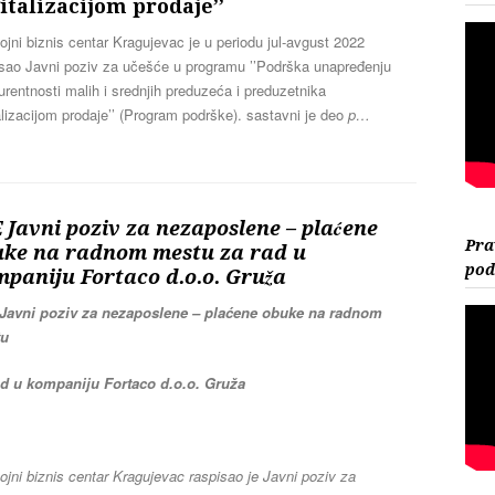
italizacijom prodaje’’
jni biznis centar Kragujevac je u periodu jul-avgust 2022
isao Javni poziv za učešće u programu ’’Podrška unapređenju
rentnosti malih i srednjih preduzeća i preduzetnika
alizacijom prodaje’’ (Program podrške). sastavni je deo
p…
 Javni poziv za nezaposlene – plaćene
Pra
uke na radnom mestu za rad u
pod
paniju Fortaco d.o.o. Gruža
Javni poziv za nezaposlene – plaćene obuke na radnom
tu
ad u kompaniju Fortaco d.o.o. Gruža
jni biznis centar Kragujevac raspisao je Javni poziv za