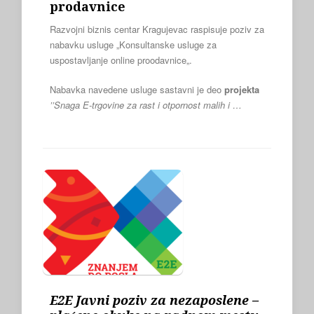
prodavnice
Razvojni biznis centar Kragujevac raspisuje poziv za
nabavku usluge „Konsultanske usluge za
uspostavljanje online proodavnice„.
Nabavka navedene usluge sastavni je deo
projekta
’’Snaga E-trgovine za rast i otpornost malih i …
E2E Javni poziv za nezaposlene –