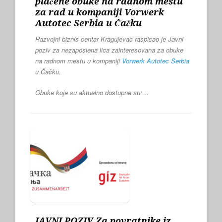
plaćene obuke na radnom mestu
za rad u kompaniji Vorwerk
Autotec Serbia u Čačku
Razvojni biznis centar Kragujevac raspisao je Javni
poziv za nezaposlena lica zainteresovana za obuke
na radnom mestu u kompaniji
Vorwerk Autotec Serbia
u Čačku.
Obuke koje su aktuelno dostupne su:…
JAVNI POZIV Za povratnike iz