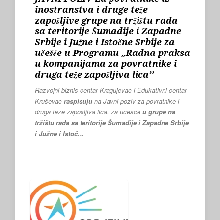
inostranstva i druge teže
zapošljive grupe na tržištu rada
sa teritorije Šumadije i Zapadne
Srbije i Južne i Istočne Srbije za
učešće u Programu „Radna praksa
u kompanijama za povratnike i
druga teže zapošljiva lica’’
Razvojni biznis centar Kragujevac i Edukativni centar
Kruševac
raspisuju
na Javni poziv za povratnike i
druga teže zapošljiva lica, za učešće
u grupe na
tržištu rada sa teritorije Šumadije i Zapadne Srbije
i Južne i Istoč…