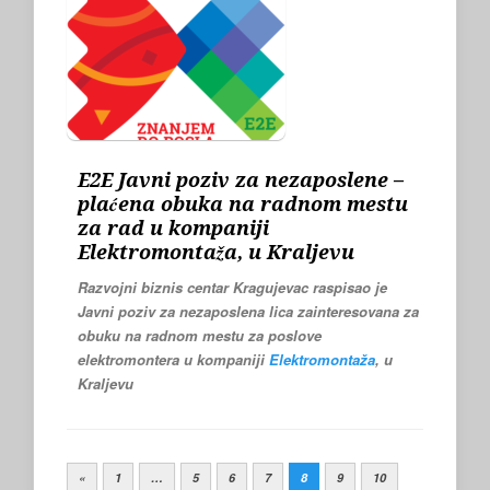
E2E Javni poziv za nezaposlene –
plaćena obuka na radnom mestu
za rad u kompaniji
Elektromontaža, u Kraljevu
Razvojni biznis centar Kragujevac raspisao je
Javni poziv za nezaposlena lica zainteresovana za
obuku na radnom mestu
za poslove
elektromontera
u kompaniji
Elektromontaža
, u
Kraljevu
«
1
…
5
6
7
8
9
10