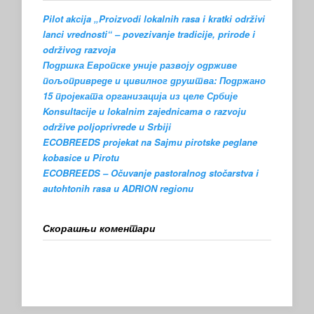
Pilot akcija „Proizvodi lokalnih rasa i kratki održivi
lanci vrednosti“ – povezivanje tradicije, prirode i
održivog razvoja
Подршка Европске уније развоју одрживе
пољопривреде и цивилног друштва: Подржано
15 пројеката организација из целе Србије
Konsultacije u lokalnim zajednicama o razvoju
održive poljoprivrede u Srbiji
ECOBREEDS projekat na Sajmu pirotske peglane
kobasice u Pirotu
ECOBREEDS – Očuvanje pastoralnog stočarstva i
autohtonih rasa u ADRION regionu
Скорашњи коментари