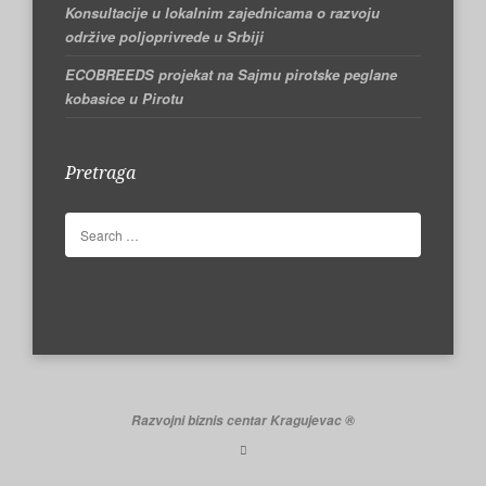
Konsultacije u lokalnim zajednicama o razvoju
održive poljoprivrede u Srbiji
ECOBREEDS projekat na Sajmu pirotske peglane
kobasice u Pirotu
Pretraga
Razvojni biznis centar Kragujevac ®