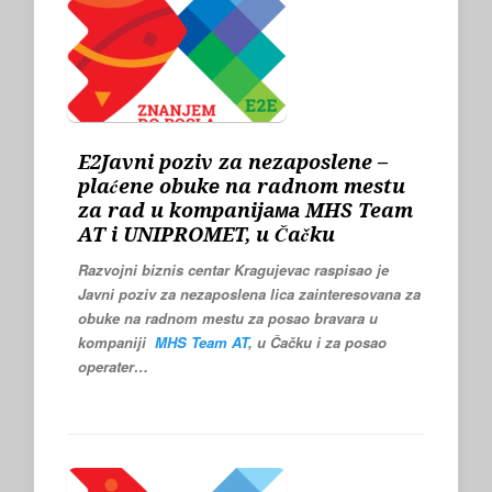
E2Javni poziv za nezaposlene –
plaćene obukе na radnom mestu
za rad u kompanijама MHS Team
AT i UNIPROMET, u Čačku
Razvojni biznis centar Kragujevac raspisao je
Javni poziv za nezaposlena lica zainteresovana za
obuke na radnom mestu
za posao bravara
u
kompaniji
MHS Team AT
, u Čačku i za
posao
operater…