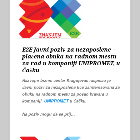
E2E Javni poziv za nezaposlene –
plaćena obuka na radnom mestu
za rad u kompaniji UNIPROMET, u
Čačku
Razvojni biznis centar Kragujevac raspisao je
Javni poziv za nezaposlena lica zainteresovana za
obuku na radnom mestu
za posao bravara
u
kompaniji
UNIPROMET
u Čačku.
Na poziv mogu da se prij…