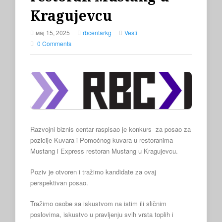
Kragujevcu
мај 15, 2025
rbcentarkg
Vesti
0 Comments
Razvojni biznis centar raspisao je konkurs za posao za
pozicije Kuvara i Pomoćnog kuvara u restoranima
Mustang i Express restoran Mustang u Kragujevcu.
Poziv je otvoren i tražimo kandidate za ovaj
perspektivan posao.
Tražimo osobe sa iskustvom na istim ili sličnim
poslovima, iskustvo u pravljenju svih vrsta toplih i