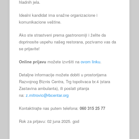
hladnih jela.
Idealni kandidat ima snažne organizacione i
komunikacione veštine.
Ako ste strastveni prema gastronomiji i želite da
doprinosite uspehu našeg restorana, pozivamo vas da
se prijavite!
Online prijavu
možete izvršiti na
ovom linku
.
Detaljne informacije možete dobiti u prostorijama
Razvojnog Biznis Centra, Trg topolivaca br.4 (stara
Zastavina ambulanta), ili poslati pitanja
na:
z.mitrovic@rbcentar.org
Kontaktirajte nas putem telefona:
060 315 25 77
Rok za prijavu: 02 juna 2025. god