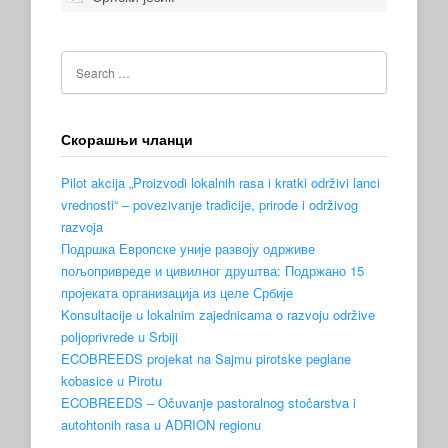
Скорашњи чланци
Pilot akcija „Proizvodi lokalnih rasa i kratki održivi lanci
vrednosti“ – povezivanje tradicije, prirode i održivog
razvoja
Подршка Европске уније развоју одрживе
пољопривреде и цивилног друштва: Подржано 15
пројеката организација из целе Србије
Konsultacije u lokalnim zajednicama o razvoju održive
poljoprivrede u Srbiji
ECOBREEDS projekat na Sajmu pirotske peglane
kobasice u Pirotu
ECOBREEDS – Očuvanje pastoralnog stočarstva i
autohtonih rasa u ADRION regionu