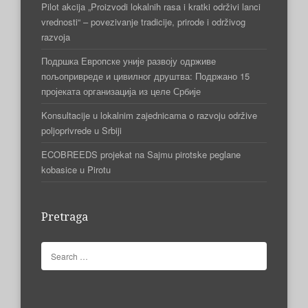
Pilot akcija „Proizvodi lokalnih rasa i kratki održivi lanci
vrednosti“ – povezivanje tradicije, prirode i održivog
razvoja
Подршка Европске уније развоју одрживе
пољопривреде и цивилног друштва: Подржано 15
пројеката организација из целе Србије
Konsultacije u lokalnim zajednicama o razvoju održive
poljoprivrede u Srbiji
ECOBREEDS projekat na Sajmu pirotske peglane
kobasice u Pirotu
Pretraga