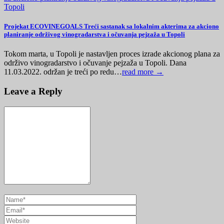
Projekat ECOVINEGOALS Treći sastanak sa lokalnim akterima za akciono
planiranje održivog vinogradarstva i očuvanja pejzaža u Topoli
Tokom marta, u Topoli je nastavljen proces izrade akcionog plana za
održivo vinogradarstvo i očuvanje pejzaža u Topoli. Dana
11.03.2022. održan je treći po redu…
read more →
Leave a Reply