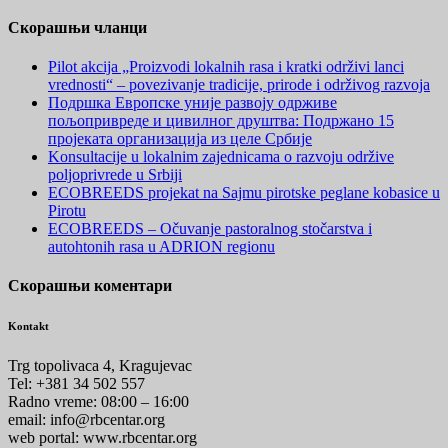
Скорашњи чланци
Pilot akcija „Proizvodi lokalnih rasa i kratki održivi lanci
vrednosti“ – povezivanje tradicije, prirode i održivog razvoja
Подршка Европске уније развоју одрживе
пољопривреде и цивилног друштва: Подржано 15
пројеката организација из целе Србије
Konsultacije u lokalnim zajednicama o razvoju održive
poljoprivrede u Srbiji
ECOBREEDS projekat na Sajmu pirotske peglane kobasice u
Pirotu
ECOBREEDS – Očuvanje pastoralnog stočarstva i
autohtonih rasa u ADRION regionu
Скорашњи коментари
Kontakt
Trg topolivaca 4, Kragujevac
Tel: +381 34 502 557
Radno vreme: 08:00 – 16:00
email: info@rbcentar.org
web portal: www.rbcentar.org