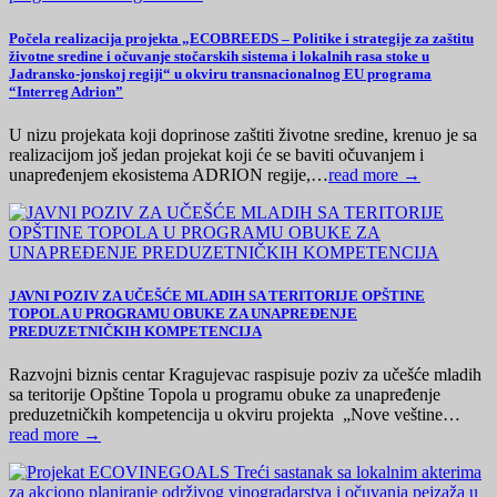
Počela realizacija projekta „ECOBREEDS – Politike i strategije za zaštitu
životne sredine i očuvanje stočarskih sistema i lokalnih rasa stoke u
Jadransko-jonskoj regiji“ u okviru transnacionalnog EU programa
“Interreg Adrion”
U nizu projekata koji doprinose zaštiti životne sredine, krenuo je sa
realizacijom još jedan projekat koji će se baviti očuvanjem i
unapređenjem ekosistema ADRION regije,…
read more →
JAVNI POZIV ZA UČEŠĆE MLADIH SA TERITORIJE OPŠTINE
TOPOLA U PROGRAMU OBUKE ZA UNAPREĐENJE
PREDUZETNIČKIH KOMPETENCIJA
Razvojni biznis centar Kragujevac raspisuje poziv za učešće mladih
sa teritorije Opštine Topola u programu obuke za unapređenje
preduzetničkih kompetencija u okviru projekta „Nove veštine…
read more →