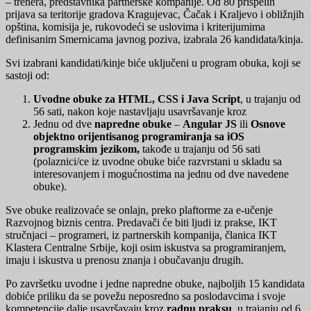
– trenera, predstavnika partnerske kompanije. Od 80 prispelih
prijava sa teritorije gradova Kragujevac, Čačak i Kraljevo i obližnjih
opština, komisija je, rukovodeći se uslovima i kriterijumima
definisanim Smernicama javnog poziva, izabrala 26 kandidata/kinja.
Svi izabrani kandidati/kinje biće uključeni u program obuka, koji se
sastoji od:
Uvodne obuke za HTML, CSS i Java Script
, u trajanju od
56 sati, nakon koje nastavljaju usavršavanje kroz
Jednu od dve
napredne obuke
–
Angular JS
ili
Osnove
objektno orijentisanog programiranja sa iOS
programskim jezikom,
takođe u trajanju od 56 sati
(polaznici/ce iz uvodne obuke biće razvrstani u skladu sa
interesovanjem i mogućnostima na jednu od dve navedene
obuke).
Sve obuke realizovaće se onlajn, preko plaftorme za e-učenje
Razvojnog biznis centra. Predavači će biti ljudi iz prakse, IKT
stručnjaci – programeri, iz partnerskih kompanija, članica IKT
Klastera Centralne Srbije, koji osim iskustva sa programiranjem,
imaju i iskustva u prenosu znanja i obučavanju drugih.
Po završetku uvodne i jedne napredne obuke, najboljih 15 kandidata
dobiće priliku da se povežu neposredno sa poslodavcima i svoje
kompetencije dalje usavršavaju kroz
radnu praksu
, u trajanju od 6