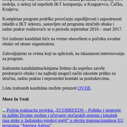
nedelja, u nekoj od uspešnih IKT kompanija, u Kragujevcu, Čačku,
Kraljevu.
Kompletan program podrške povećanju zapošljivosti i zaposlenosti
mladih u IKT sektoru, sastavljen od programa stručnih obuka i
radne prakse realizovaće se u periodu septembar 2016 – mart 2017.
Svi izabrani kandidati biće na vreme obavešteni o početku uvodne
obuke od strane organizatora.
Zahvaljujemo se svima koji su aplicirali, na iskazanom interesovanju
za program.
Izabranim kandidatima/kinjama želimo da uspešno završe
predstojeće obuke i na najbolji mogući način iskoriste priliku za
stručnu, radnu praksu i neposredni kontakt sa poslodavcima.
Listu izabranih kandidata možete preuzeti
OVDE
.
More In Vesti