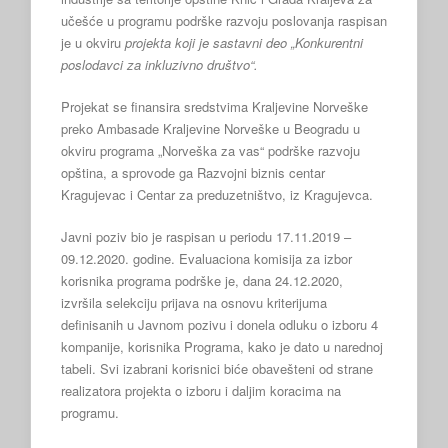
učešće u programu podrške razvoju poslovanja raspisan
je u okviru
projekta koji je sastavni deo „Konkurentni
poslodavci za inkluzivno društvo“.
Projekat se finansira sredstvima Kraljevine Norveške
preko Ambasade Kraljevine Norveške u Beogradu u
okviru programa „Norveška za vas“ podrške razvoju
opština, a sprovode ga Razvojni biznis centar
Kragujevac i Centar za preduzetništvo, iz Kragujevca.
Javni poziv bio je raspisan u periodu 17.11.2019 –
09.12.2020. godine. Evaluaciona komisija za izbor
korisnika programa podrške je, dana 24.12.2020,
izvršila selekciju prijava na osnovu kriterijuma
definisanih u Javnom pozivu i donela odluku o izboru 4
kompanije, korisnika Programa, kako je dato u narednoj
tabeli. Svi izabrani korisnici biće obavešteni od strane
realizatora projekta o izboru i daljim koracima na
programu.