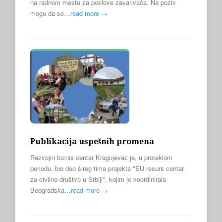
na radnom mestu za poslove zavarivača. Na poziv
mogu da se…
read more →
Publikacija uspešnih promena
Razvojni biznis centar Kragujevac je, u proteklom
periodu, bio deo šireg tima projekta "EU resurs centar
za civilno društvo u Srbiji", kojim je koordinirala
Beogradska…
read more →