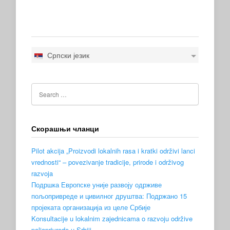
Српски језик
Скорашњи чланци
Pilot akcija „Proizvodi lokalnih rasa i kratki održivi lanci
vrednosti“ – povezivanje tradicije, prirode i održivog
razvoja
Подршка Европске уније развоју одрживе
пољопривреде и цивилног друштва: Подржано 15
пројеката организација из целе Србије
Konsultacije u lokalnim zajednicama o razvoju održive
poljoprivrede u Srbiji