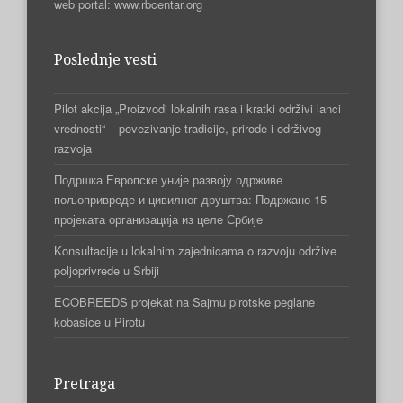
web portal: www.rbcentar.org
Poslednje vesti
Pilot akcija „Proizvodi lokalnih rasa i kratki održivi lanci
vrednosti“ – povezivanje tradicije, prirode i održivog
razvoja
Подршка Европске уније развоју одрживе
пољопривреде и цивилног друштва: Подржано 15
пројеката организација из целе Србије
Konsultacije u lokalnim zajednicama o razvoju održive
poljoprivrede u Srbiji
ECOBREEDS projekat na Sajmu pirotske peglane
kobasice u Pirotu
Pretraga