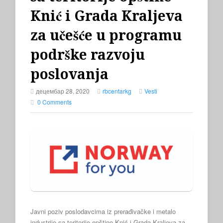
Knić i Grada Kraljeva
za učešće u programu
podrške razvoju
poslovanja
децембар 28, 2020
rbcentarkg
Vesti
0 Comments
Javni poziv poslodavcima iz prerađivačke i metalo
industrije sa teritorije opštine Knić i Grada Kraljeva za