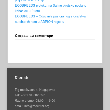
ECOBREEDS projekat na Sajmu pirotske peglane
kobasice u Pirotu
ECOBREEDS – Očuvanje pastoralnog stočarstva i
autohtonih rasa u ADRION regionu
Скорашњи коментари
Kontakt
Trg topolivaca 4, Kragujevac
Tel: +381 34 502 557
Radno vreme: 08:00 – 16:00
email: info@rbcentar.org