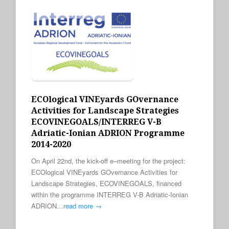
ECOlogical VINEyards GOvernance
Activities for Landscape Strategies
ECOVINEGOALS/INTERREG V-B
Adriatic-Ionian ADRION Programme
2014-2020
Οn April 22nd, the kick-off e–meeting for the project:
ECOlogical VINEyards GOvernance Activities for
Landscape Strategies, ECOVINEGOALS, financed
within the programme INTERREG V-B Adriatic-Ionian
ADRION…
read more →